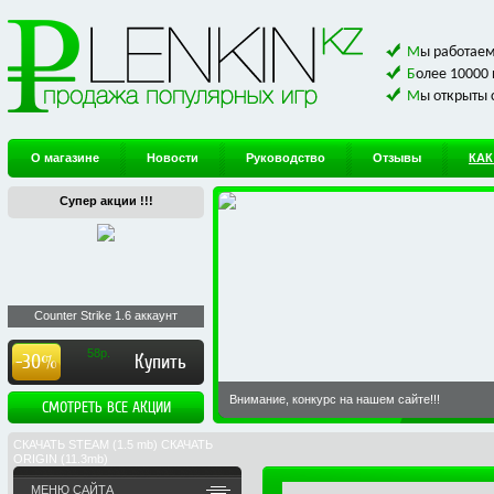
Мы работае
Более 10000
Мы открыты 
О магазине
Новости
Руководство
Отзывы
КАК
Супер акции !!!
Counter Strike 1.6 аккаунт
58р.
-30%
Купить
Внимание, конкурс на нашем сайте!!!
СМОТРЕТЬ ВСЕ АКЦИИ
СКАЧАТЬ STEAM (1.5 mb) СКАЧАТЬ
ORIGIN (11.3mb)
МЕНЮ САЙТА