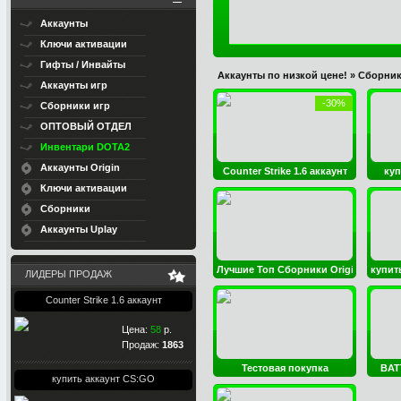
Аккаунты
Ключи активации
Гифты / Инвайты
Аккаунты по низкой цене!
»
Сборни
Аккаунты игр
-30%
Сборники игр
ОПТОВЫЙ ОТДЕЛ
Инвентари DOTA2
Аккаунты Origin
Counter Strike 1.6 аккаунт
куп
Ключи активации
Сборники
Аккаунты Uplay
Лучшие Топ Сборники Origin
купит
ЛИДЕРЫ ПРОДАЖ
Counter Strike 1.6 аккаунт
Цена:
58
р.
Продаж:
1863
Тестовая покупка
BAT
купить аккаунт CS:GO